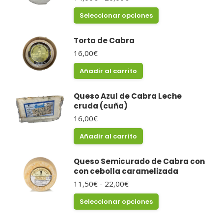
de
Este
Seleccionar opciones
precios:
producto
desde
tiene
14,00€
Torta de Cabra
múltiples
hasta
variantes.
16,00
€
20,00€
Las
opciones
Añadir al carrito
se
pueden
Queso Azul de Cabra Leche
elegir
cruda (cuña)
en
16,00
€
la
página
Añadir al carrito
de
producto
Queso Semicurado de Cabra con
con cebolla caramelizada
Rango
11,50
€
-
22,00
€
de
Este
Seleccionar opciones
precios:
producto
desde
tiene