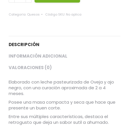
oveja
con
Categoría:
Quesos
Código SKU:
No aplica
ajo
negro
sin
lactosa
quantity
DESCRIPCIÓN
INFORMACIÓN ADICIONAL
VALORACIONES (0)
Elaborado con leche pasteurizada de Oveja y ajo
negro, con una curación aproximada de 2 a 4
meses.
Posee una masa compacta y seca que hace que
presente un buen corte.
Entre sus múltiples características, destaca el
retrogusto que deja un sabor sutil a ahumado.