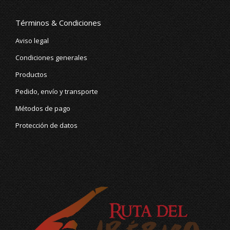
page
page
opens
opens
Términos & Condiciones
in
in
Aviso legal
new
new
Condiciones generales
window
window
Productos
Pedido, envío y transporte
Métodos de pago
Protección de datos