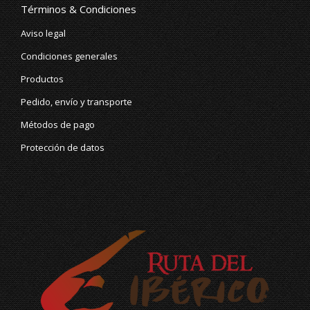
opens
opens
Términos & Condiciones
in
in
Aviso legal
new
new
Condiciones generales
window
window
Productos
Pedido, envío y transporte
Métodos de pago
Protección de datos