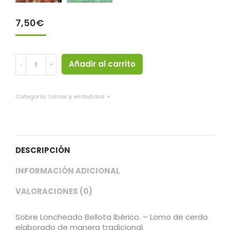
7,50
€
Sobre
Añadir al carrito
loncheados
Bellota
Ibérico
Categoría:
Lomos y embutidos
"El
Risco"
quantity
DESCRIPCIÓN
INFORMACIÓN ADICIONAL
VALORACIONES (0)
Sobre Loncheado Bellota Ibérico. – Lomo de cerdo
elaborado de manera tradicional.