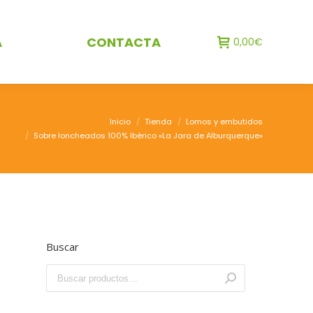
A
CONTACTA
0,00
€
Inicio
Tienda
Lomos y embutidos
Sobre loncheados 100% Ibérico «La Jara de Alburquerque»
Buscar