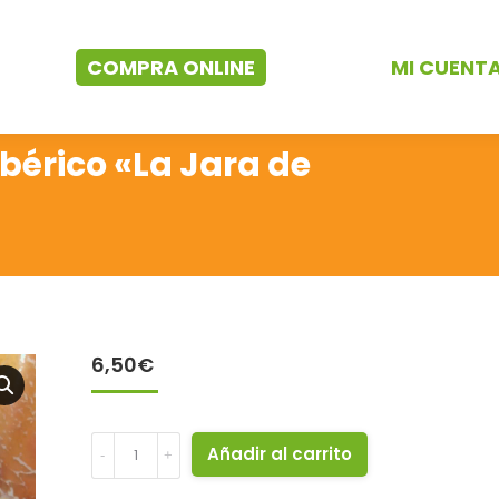
COMPRA ONLINE
MI CUENT
bérico «La Jara de
6,50
€
Sobre
Añadir al carrito
loncheados
100%