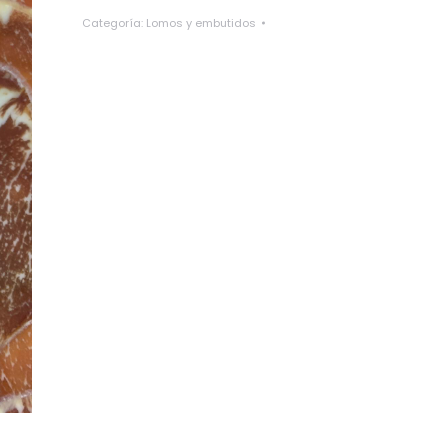
Ibérico
Categoría:
Lomos y embutidos
"La
Jara
de
Alburquerque"
quantity