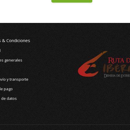
 & Condiciones
l
es generales
vío y transporte
de pago
n de datos