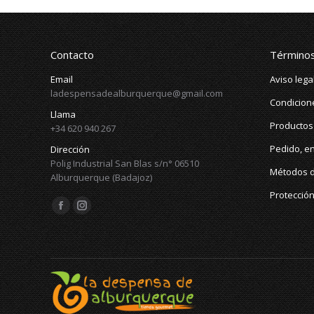
variantes.
página
Las
de
opciones
producto
se
Contacto
Términos
pueden
elegir
Email
Aviso lega
en
ladespensadealburquerque@gmail.com
la
Condicion
página
Llama
Productos
de
+34 620 940 267
producto
Pedido, en
Dirección
Polig Industrial San Blas s/n° 06510
Métodos 
Alburquerque (Badajoz)
Protecció
Encuéntranos en:
Facebook
Instagram
page
page
opens
opens
in
in
new
new
window
window