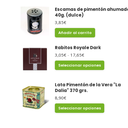
Escamas de pimentón ahumad
40g. (dulce)
3,85
€
Añadir al carrito
Rabitos Royale Dark
Rango
3,05
€
-
17,65
€
de
Este
Seleccionar opciones
precios:
producto
desde
tiene
3,05€
múltiples
hasta
Lata Pimentón de la Vera "La
variantes.
17,65€
Dalia" 370 grs.
Las
opciones
8,90
€
se
Este
Seleccionar opciones
pueden
producto
elegir
tiene
en
múltiples
la