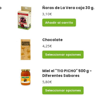
o
Ñoras de La Vera caja 30 g.
3,10
€
Añadir al carrito
Chocolate
4,25
€
Este
Seleccionar opciones
producto
tiene
múltiples
Miel el "TIO PICHO" 500 g -
variantes.
Diferentes Sabores
Las
opciones
5,80
€
se
Este
Seleccionar opciones
pueden
producto
elegir
tiene
en
múltiples
la