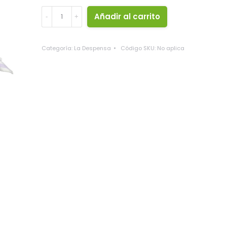
Mermeladas
Añadir al carrito
"Sabores
del
Guijo"
Categoría:
La Despensa
Código SKU:
No aplica
-
Diferentes
Sabores
quantity