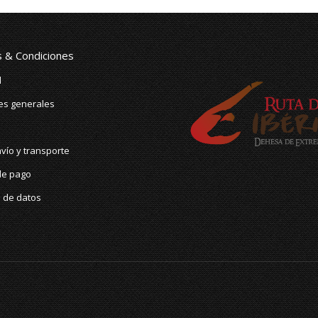
variantes.
página
Las
de
opciones
producto
se
 & Condiciones
pueden
elegir
l
en
la
es generales
página
de
producto
vío y transporte
de pago
n de datos