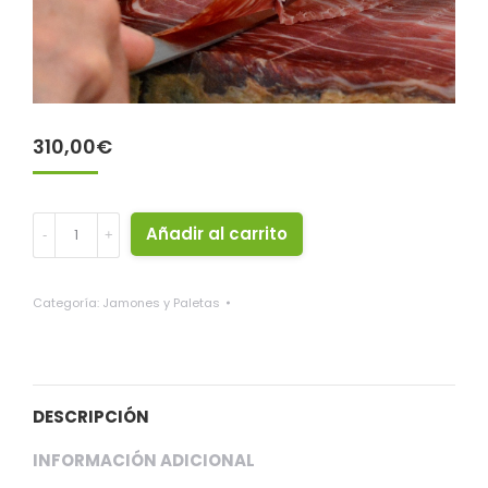
310,00
€
***
Añadir al carrito
Jamón
Bellota
***
Categoría:
Jamones y Paletas
(El
Risco
Extremeño)
quantity
DESCRIPCIÓN
INFORMACIÓN ADICIONAL