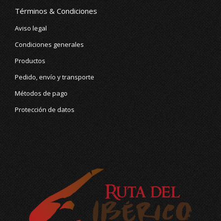
opens
opens
Términos & Condiciones
in
in
Aviso legal
new
new
Condiciones generales
window
window
Productos
Pedido, envío y transporte
Métodos de pago
Protección de datos